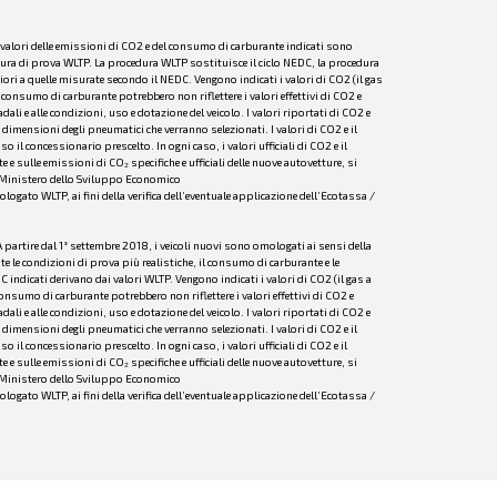
I valori delle emissioni di CO2 e del consumo di carburante indicati sono
dura di prova WLTP. La procedura WLTP sostituisce il ciclo NEDC, la procedura
ri a quelle misurate secondo il NEDC. Vengono indicati i valori di CO2 (il gas
consumo di carburante potrebbero non riflettere i valori effettivi di CO2 e
li e alle condizioni, uso e dotazione del veicolo. I valori riportati di CO2 e
dimensioni degli pneumatici che verranno selezionati. I valori di CO2 e il
l concessionario prescelto. In ogni caso, i valori ufficiali di CO2 e il
 sulle emissioni di CO₂ specifiche e ufficiali delle nuove autovetture, si
el Ministero dello Sviluppo Economico
to WLTP, ai fini della verifica dell’eventuale applicazione dell’Ecotassa /
 partire dal 1° settembre 2018, i veicoli nuovi sono omologati ai sensi della
le condizioni di prova più realistiche, il consumo di carburante e le
ndicati derivano dai valori WLTP. Vengono indicati i valori di CO2 (il gas a
onsumo di carburante potrebbero non riflettere i valori effettivi di CO2 e
li e alle condizioni, uso e dotazione del veicolo. I valori riportati di CO2 e
dimensioni degli pneumatici che verranno selezionati. I valori di CO2 e il
l concessionario prescelto. In ogni caso, i valori ufficiali di CO2 e il
 sulle emissioni di CO₂ specifiche e ufficiali delle nuove autovetture, si
el Ministero dello Sviluppo Economico
to WLTP, ai fini della verifica dell’eventuale applicazione dell’Ecotassa /