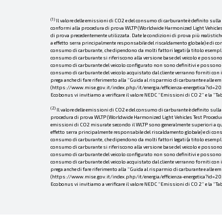
(1)
Il valore delle emissioni di CO2 e del consumo di carburante è definito sull
conformi alla procedura di prova WLTP (Worldwide Harmonized Light Vehicles Te
di prova precedentemente utilizzata. Date le condizioni di prova più realistic
a effetto serra principalmente responsabile del riscaldamento globale) e di con
consumo di carburante, che dipendono da molti fattori legati (a titolo esemplifi
consumo di carburante si riferiscono alla versione base del veicolo e possono v
consumo di carburante del veicolo configurato non sono definitivi e possono var
consumo di carburante del veicolo acquistato dal cliente verranno forniti con i
prega anche di fare riferimento alla “Guida al risparmio di carburante e alle 
(https://www.mise.gov.it/index.php/it/energia/efficienza-energetica?id=20349
Ecobonus vi invitiamo a verificare il valore NEDC “Emissioni di CO 2” e la “T
(2)
Il valore delle emissioni di CO2 e del consumo di carburante è definito sull
procedura di prova WLTP (Worldwide Harmonized Light Vehicles Test Procedure).
emissioni di CO2 misurate secondo il WLTP sono generalmente superiori a quell
effetto serra principalmente responsabile del riscaldamento globale) e di consu
consumo di carburante, che dipendono da molti fattori legati (a titolo esemplifi
consumo di carburante si riferiscono alla versione base del veicolo e possono v
consumo di carburante del veicolo configurato non sono definitivi e possono var
consumo di carburante del veicolo acquistato dal cliente verranno forniti con i
prega anche di fare riferimento alla “Guida al risparmio di carburante e alle 
(https://www.mise.gov.it/index.php/it/energia/efficienza-energetica?id=20349
Ecobonus vi invitiamo a verificare il valore NEDC “Emissioni di CO 2” e la “T