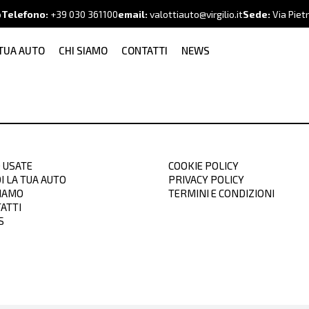
o
Telefono:
+39
030 361100
email:
valottiauto@virgilio.it
Sede:
Via Piet
 TUA AUTO
CHI SIAMO
CONTATTI
NEWS
 USATE
COOKIE POLICY
I LA TUA AUTO
PRIVACY POLICY
SIAMO
TERMINI E CONDIZIONI
ATTI
S