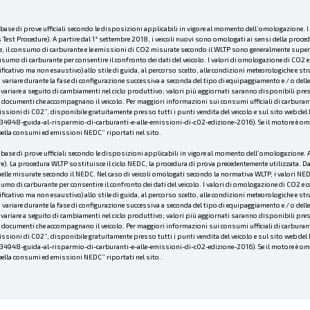
a base di prove ufficiali secondo le disposizioni applicabili in vigore al momento dell’omologazione. 
st Procedure). A partire dal 1° settembre 2018, i veicoli nuovi sono omologati ai sensi della proce
he, il consumo di carburante e le emissioni di CO2 misurate secondo il WLTP sono generalmente superio
sumo di carburante per consentire il confronto dei dati del veicolo. I valori di omologazione di CO2 e 
cativo ma non esaustivo) allo stile di guida, al percorso scelto, alle condizioni meteorologiche e strada
ariare durante la fase di configurazione successiva a seconda del tipo di equipaggiamento e / o delle 
iare a seguito di cambiamenti nel ciclo produttivo; valori più aggiornati saranno disponibili presso i
 documenti che accompagnano il veicolo. Per maggiori informazioni sui consumi ufficiali di carburante e
emissioni di C02”, disponibile gratuitamente presso tutti i punti vendita del veicolo e sul sito web d
48-guida-al-risparmio-di-carburanti-e-alle-emissioni-di-c02-edizione-2016). Se il motore è omologa
abella consumi ed emissioni NEDC” riportati nel sito.
a base di prove ufficiali secondo le disposizioni applicabili in vigore al momento dell’omologazione. A
 La procedura WLTP sostituisce il ciclo NEDC, la procedura di prova precedentemente utilizzata. Date 
e misurate secondo il NEDC. Nel caso di veicoli omologati secondo la normativa WLTP, i valori NEDC i
mo di carburante per consentire il confronto dei dati del veicolo. I valori di omologazione di CO2 e c
cativo ma non esaustivo) allo stile di guida, al percorso scelto, alle condizioni meteorologiche e strada
ariare durante la fase di configurazione successiva a seconda del tipo di equipaggiamento e / o delle 
iare a seguito di cambiamenti nel ciclo produttivo; valori più aggiornati saranno disponibili presso i
 documenti che accompagnano il veicolo. Per maggiori informazioni sui consumi ufficiali di carburante e
emissioni di C02”, disponibile gratuitamente presso tutti i punti vendita del veicolo e sul sito web d
48-guida-al-risparmio-di-carburanti-e-alle-emissioni-di-c02-edizione-2016). Se il motore è omologa
abella consumi ed emissioni NEDC” riportati nel sito.