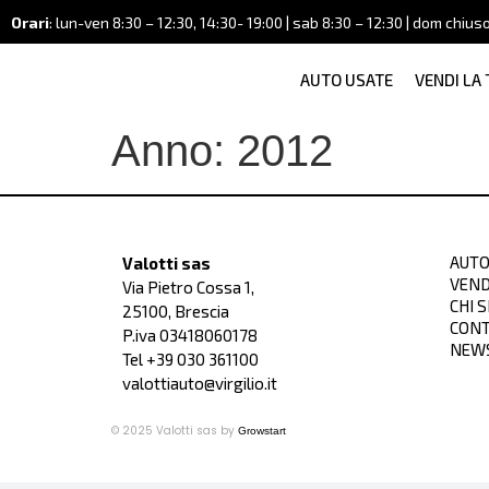
Orari
: lun-ven 8:30 – 12:30, 14:30- 19:00 | sab 8:30 – 12:30 | dom chius
AUTO USATE
VENDI LA
Anno:
2012
AUTO
Valotti sas
VEND
Via Pietro Cossa 1,
CHI 
25100, Brescia
CONT
P.iva 03418060178
NEW
Tel +39
030 361100
valottiauto@virgilio.it
© 2025 Valotti sas by
Growstart