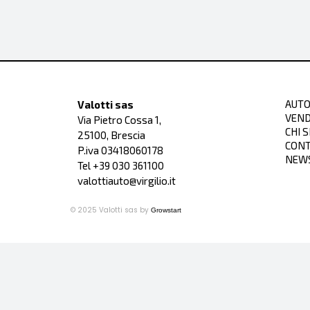
AUTO
Valotti sas
VEND
Via Pietro Cossa 1,
CHI 
25100, Brescia
CONT
P.iva 03418060178
NEW
Tel +39
030 361100
valottiauto@virgilio.it
© 2025 Valotti sas by
Growstart
(1)
Il valore delle emissioni di CO2 e del consumo di carburante è definito sull
conformi alla procedura di prova WLTP (Worldwide Harmonized Light Vehicles Te
di prova precedentemente utilizzata. Date le condizioni di prova più realistic
a effetto serra principalmente responsabile del riscaldamento globale) e di con