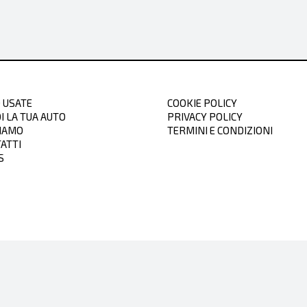
 USATE
COOKIE POLICY
I LA TUA AUTO
PRIVACY POLICY
SIAMO
TERMINI E CONDIZIONI
ATTI
S
a base di prove ufficiali secondo le disposizioni applicabili in vigore al momento dell’omologazione. 
st Procedure). A partire dal 1° settembre 2018, i veicoli nuovi sono omologati ai sensi della proce
he, il consumo di carburante e le emissioni di CO2 misurate secondo il WLTP sono generalmente superio
sumo di carburante per consentire il confronto dei dati del veicolo. I valori di omologazione di CO2 e 