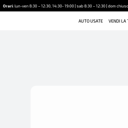
Orari
: lun-ven 8:30 – 12:30, 14:30- 19:00 | sab 8:30 – 12:30 | dom chius
AUTO USATE
VENDI LA