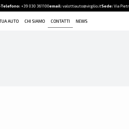
o
Telefono:
+39
030 361100
email:
valottiauto@virgilio.it
Sede:
Via Piet
 TUA AUTO
CHI SIAMO
CONTATTI
NEWS