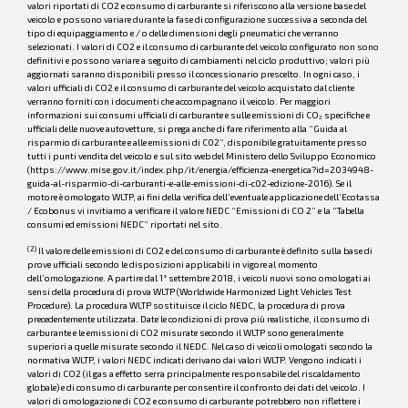
valori riportati di CO2 e consumo di carburante si riferiscono alla versione base del
veicolo e possono variare durante la fase di configurazione successiva a seconda del
tipo di equipaggiamento e / o delle dimensioni degli pneumatici che verranno
selezionati. I valori di CO2 e il consumo di carburante del veicolo configurato non sono
definitivi e possono variare a seguito di cambiamenti nel ciclo produttivo; valori più
aggiornati saranno disponibili presso il concessionario prescelto. In ogni caso, i
valori ufficiali di CO2 e il consumo di carburante del veicolo acquistato dal cliente
verranno forniti con i documenti che accompagnano il veicolo. Per maggiori
informazioni sui consumi ufficiali di carburante e sulle emissioni di CO₂ specifiche e
ufficiali delle nuove autovetture, si prega anche di fare riferimento alla “Guida al
risparmio di carburante e alle emissioni di C02”, disponibile gratuitamente presso
tutti i punti vendita del veicolo e sul sito web del Ministero dello Sviluppo Economico
(https://www.mise.gov.it/index.php/it/energia/efficienza-energetica?id=2034948-
guida-al-risparmio-di-carburanti-e-alle-emissioni-di-c02-edizione-2016). Se il
motore è omologato WLTP, ai fini della verifica dell’eventuale applicazione dell’Ecotassa
/ Ecobonus vi invitiamo a verificare il valore NEDC “Emissioni di CO 2” e la “Tabella
consumi ed emissioni NEDC” riportati nel sito.
(2)
Il valore delle emissioni di CO2 e del consumo di carburante è definito sulla base di
prove ufficiali secondo le disposizioni applicabili in vigore al momento
dell’omologazione. A partire dal 1° settembre 2018, i veicoli nuovi sono omologati ai
sensi della procedura di prova WLTP (Worldwide Harmonized Light Vehicles Test
Procedure). La procedura WLTP sostituisce il ciclo NEDC, la procedura di prova
precedentemente utilizzata. Date le condizioni di prova più realistiche, il consumo di
carburante e le emissioni di CO2 misurate secondo il WLTP sono generalmente
superiori a quelle misurate secondo il NEDC. Nel caso di veicoli omologati secondo la
normativa WLTP, i valori NEDC indicati derivano dai valori WLTP. Vengono indicati i
valori di CO2 (il gas a effetto serra principalmente responsabile del riscaldamento
globale) e di consumo di carburante per consentire il confronto dei dati del veicolo. I
valori di omologazione di CO2 e consumo di carburante potrebbero non riflettere i