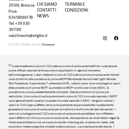
CHI SIAMO
TERMINI E
25100, Brescia
CONTATTI
CONDIZIONI
P.iva
NEWS
03418060178
Tel +39
030
361100
valottiauto@virgilio.it
© 2025 Valotti sas by
Growstart
(1)
Il valore delle emissioni di CO2 e del consumo di carburante è definito sulla base di
prove ufficiali secondo le disposizioni applicabili in vigore al momento
dell’omologazione. I valori delle emissioni di CO2 e del consumo di carburante indicati
sono conformi alla procedura di prova WLTP (Worldwide Harmonized Light Vehicles
Test Procedure). A partire dal 1° settembre 2018, i veicoli nuovi sono omologati ai sensi
della procedura di prova WLTP. La procedura WLTP sostituisce il ciclo NEDC, la
procedura di prova precedentemente utilizzata. Date le condizioni di prova più
realistiche, il consumo di carburante e le emissioni di CO2 misurate secondo il WLTP
sono generalmente superiori a quelle misurate secondo il NEDC. Vengono indicati i
valori di CO2 (il gas a effetto serra principalmente responsabile del riscaldamento
globale) e di consumo di carburante per consentire il confronto dei dati del veicolo. I
valori di omologazione di CO2 e consumo di carburante potrebbero non riflettere i
valori effettivi di CO2 e consumo di carburante, che dipendono da molti fattori legati (a
titolo esemplificativo ma non esaustivo) allo stile di guida, al percorso scelto, alle
condizioni meteorologiche e stradali e alle condizioni, uso e dotazione del veicolo. I