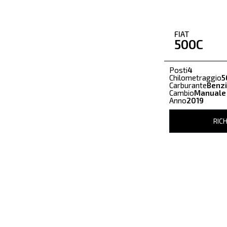
FIAT
500C
Posti
4
Chilometraggio
5
Carburante
Benz
Cambio
Manuale
Anno
2019
RICH