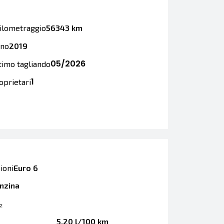
ilometraggio
56343 km
no
2019
05/2026
timo tagliando
1
oprietari
ioni
Euro 6
nzina
₂
5,20 l/100 km