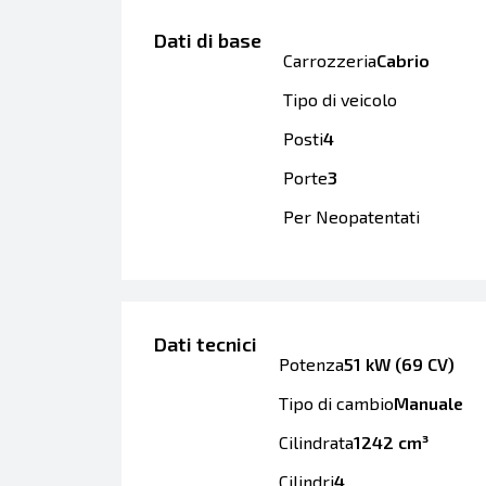
Dati di base
Carrozzeria
Cabrio
Tipo di veicolo
Posti
4
Porte
3
Per Neopatentati
Dati tecnici
Potenza
51 kW (69 CV)
Tipo di cambio
Manuale
Cilindrata
1242 cm³
Cilindri
4