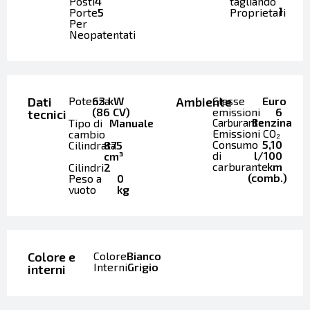
Posti
4
tagliando
1
Porte
5
Proprietari
Per
Neopatentati
Dati
Potenza
63 kW
Ambiente
Classe
Euro
(86 CV)
emissioni
6
tecnici
Tipo di
Manuale
Carburante
Benzina
Emissioni CO₂
cambio
Consumo
5,10
Cilindrata
875
di
l/100
cm³
carburante
km
Cilindri
2
(comb.)
Peso a
0
vuoto
kg
Colore e
Colore
Bianco
Interni
Grigio
interni