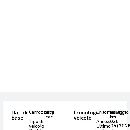
Dati di
Carrozzeria
City
Cronologia
Chilometraggio
99815
car
km
base
veicolo
Tipo di
Anno
2020
05/202
veicolo
Ultimo