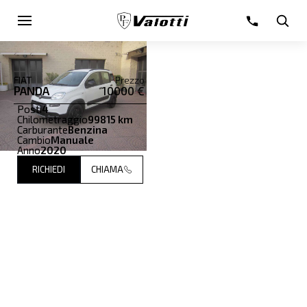
FIAT
Prezzo
PANDA
10000 €
Posti
4
Chilometraggio
99815 km
Carburante
Benzina
Cambio
Manuale
Anno
2020
RICHIEDI
CHIAMA