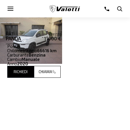
FIAT
Prezzo
PANDA
11000 €
Posti
4
Chilometraggio
66616 km
Carburante
Benzina
Cambio
Manuale
Anno
2020
RICHIEDI
CHIAMA