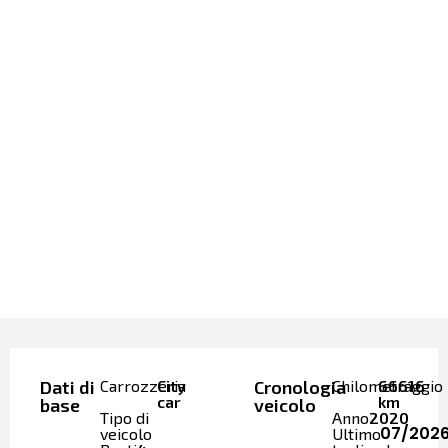
Dati di
Carrozzeria
City
Cronologia
Chilometraggio
66616
car
km
base
veicolo
Tipo di
Anno
2020
07/202
veicolo
Ultimo