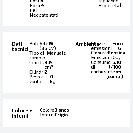
Posti
4
tagliando
1
Porte
5
Proprietari
Per
Neopatentati
Dati
Potenza
63 kW
Ambiente
Classe
Euro
(86 CV)
emissioni
6
tecnici
Tipo di
Manuale
Carburante
Benzina
Emissioni CO₂
cambio
Consumo
5,10
Cilindrata
875
di
l/100
cm³
carburante
km
Cilindri
2
(comb.)
Peso a
0
vuoto
kg
Colore e
Colore
Bianco
Interni
Grigio
interni