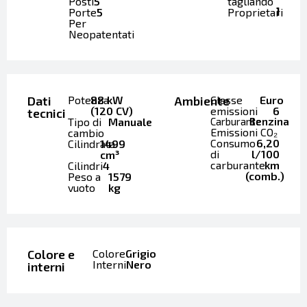
Posti
5
tagliando
1
Porte
5
Proprietari
Per
Neopatentati
Dati
Potenza
88 kW
Ambiente
Classe
Euro
(120 CV)
emissioni
6
tecnici
Tipo di
Manuale
Carburante
Benzina
Emissioni CO₂
cambio
Consumo
6,20
Cilindrata
1499
di
l/100
cm³
carburante
km
Cilindri
4
(comb.)
Peso a
1579
vuoto
kg
Colore e
Colore
Grigio
Interni
Nero
interni