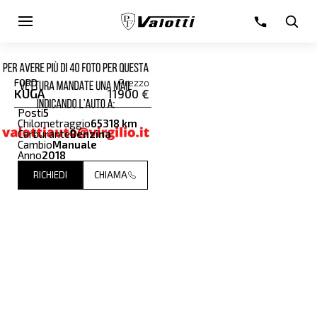
FORD
Prezzo
KUGA
11900 €
Posti
5
Chilometraggio
65318 km
Carburante
Benzina
Cambio
Manuale
Anno
2018
RICHIEDI
CHIAMA