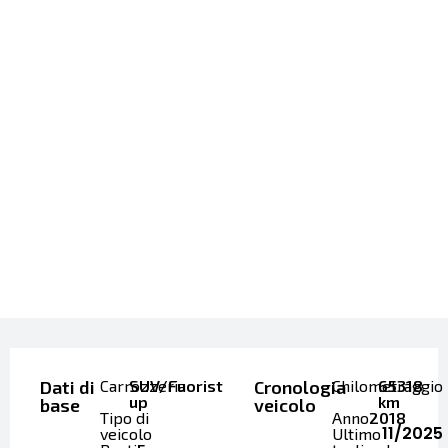
Dati di
Carrozzeria
SUV/Fuoristrada/Pick-
Cronologia
Chilometraggio
65318
up
km
base
veicolo
Tipo di
Anno
2018
11/2025
veicolo
Ultimo