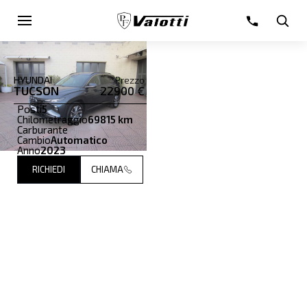
HYUNDAI
Prezzo
TUCSON
22900 €
Posti
5
Chilometraggio
69815 km
Carburante
Cambio
Automatico
Anno
2023
RICHIEDI
CHIAMA