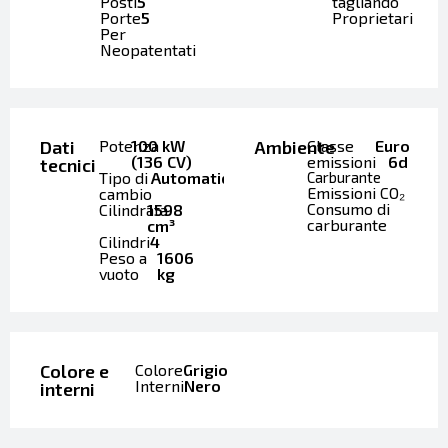
Posti
5
tagliando
Porte
5
Proprietari
Per
Neopatentati
Dati
Potenza
100 kW
Ambiente
Classe
Euro
(136 CV)
emissioni
6d
tecnici
Tipo di
Automatico
Carburante
Emissioni CO₂
cambio
Consumo di
Cilindrata
1598
carburante
cm³
Cilindri
4
Peso a
1606
vuoto
kg
Colore e
Colore
Grigio
Interni
Nero
interni