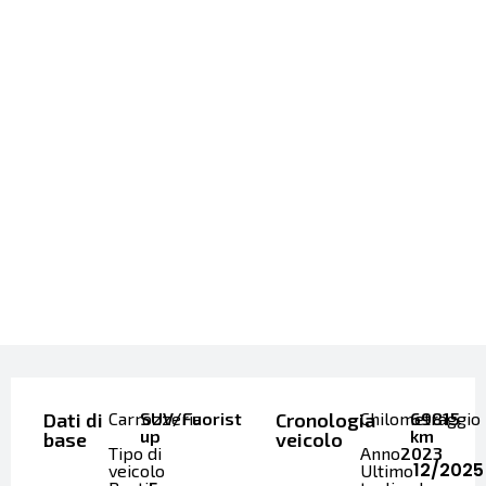
Dati di
Carrozzeria
SUV/Fuoristrada/Pick-
Cronologia
Chilometraggio
69815
up
km
base
veicolo
Tipo di
Anno
2023
12/2025
veicolo
Ultimo