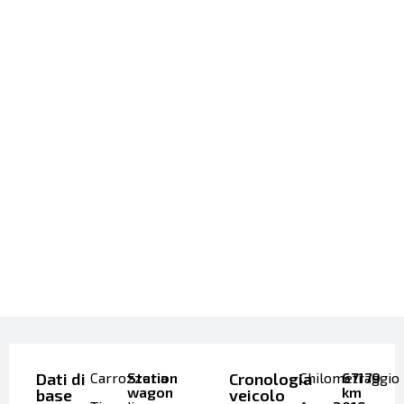
Dati di
Carrozzeria
Station
Cronologia
Chilometraggio
67179
wagon
km
base
veicolo