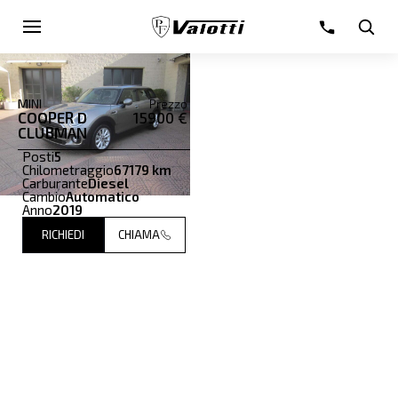
MINI
Prezzo
COOPER D
15900 €
CLUBMAN
Posti
5
Chilometraggio
67179 km
Carburante
Diesel
Cambio
Automatico
Anno
2019
RICHIEDI
CHIAMA