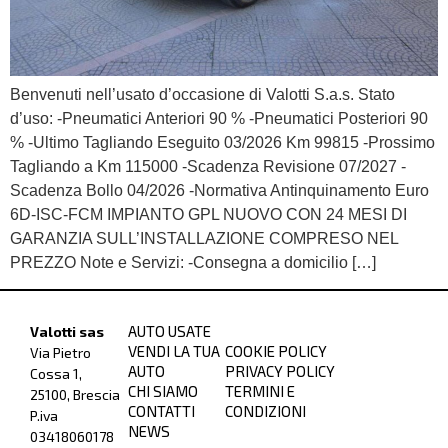
Benvenuti nell’usato d’occasione di Valotti S.a.s. Stato
d’uso: -Pneumatici Anteriori 90 % -Pneumatici Posteriori 90
% -Ultimo Tagliando Eseguito 03/2026 Km 99815 -Prossimo
Tagliando a Km 115000 -Scadenza Revisione 07/2027 -
Scadenza Bollo 04/2026 -Normativa Antinquinamento Euro
6D-ISC-FCM IMPIANTO GPL NUOVO CON 24 MESI DI
GARANZIA SULL’INSTALLAZIONE COMPRESO NEL
PREZZO Note e Servizi: -Consegna a domicilio […]
AUTO USATE
Valotti sas
VENDI LA TUA
COOKIE POLICY
Via Pietro
AUTO
PRIVACY POLICY
Cossa 1,
CHI SIAMO
TERMINI E
25100, Brescia
CONTATTI
CONDIZIONI
P.iva
NEWS
03418060178