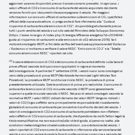
aggiornati saranno disponibili presso il concessionario prescelto. In ogni caso, i
valori ufficiali di CO2 e il consumo di carburante del veicolo acquistato dal cliente
verranno forniti con i documenti che accompagnano il veicolo. Per maggiori
informazioni sui consumi ufficiali di carburante e sulle emissioni di CO₂ specifiche e
ufficiali delle nuove autovetture, si prega anche di fare riferimento alla “Guida al
risparmio di carburante e alle emissioni di C02”, disponibile gratuitamente presso
tutti i punti vendita del veicolo e sul sito web del Ministero dello Sviluppo Economico
(https://www.mise.gov.it/index.php/it/energia/efficienza-energetica?id=2034948-
guida-al-risparmio-di-carburanti-e-alle-emissioni-di-c02-edizione-2016). Se il
motore è omologato WLTP, ai fini della verifica dell’eventuale applicazione dell’Ecotassa
/ Ecobonus vi invitiamo a verificare il valore NEDC “Emissioni di CO 2” e la “Tabella
consumi ed emissioni NEDC” riportati nel sito.
(2)
Il valore delle emissioni di CO2 e del consumo di carburante è definito sulla base di
prove ufficiali secondo le disposizioni applicabili in vigore al momento
dell’omologazione. A partire dal 1° settembre 2018, i veicoli nuovi sono omologati ai
sensi della procedura di prova WLTP (Worldwide Harmonized Light Vehicles Test
Procedure). La procedura WLTP sostituisce il ciclo NEDC, la procedura di prova
precedentemente utilizzata. Date le condizioni di prova più realistiche, il consumo di
carburante e le emissioni di CO2 misurate secondo il WLTP sono generalmente
superiori a quelle misurate secondo il NEDC. Nel caso di veicoli omologati secondo la
normativa WLTP, i valori NEDC indicati derivano dai valori WLTP. Vengono indicati i
valori di CO2 (il gas a effetto serra principalmente responsabile del riscaldamento
globale) e di consumo di carburante per consentire il confronto dei dati del veicolo. I
valori di omologazione di CO2 e consumo di carburante potrebbero non riflettere i
valori effettivi di CO2 e consumo di carburante, che dipendono da molti fattori legati (a
titolo esemplificativo ma non esaustivo) allo stile di guida, al percorso scelto, alle
condizioni meteorologiche e stradali e alle condizioni, uso e dotazione del veicolo. I
valori riportati di CO2 e consumo di carburante si riferiscono alla versione base del
veicolo e possono variare durante la fase di configurazione successiva a seconda del