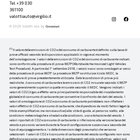
Tel +39
030
361100
valottiauto@virgilio.it
© 2025 Valotti sas by
Growstart
(1)
Il valore delle emissioni di CO2 e del consumo di carburante è definito sulla base di
prove ufficiali secondo le disposizioni applicabili in vigore al momento
dell’omologazione. I valori delle emissioni di CO2 e del consumo di carburante indicati
sono conformi alla procedura di prova WLTP (Worldwide Harmonized Light Vehicles
Test Procedure). A partire dal 1° settembre 2018, i veicoli nuovi sono omologati ai sensi
della procedura di prova WLTP. La procedura WLTP sostituisce il ciclo NEDC, la
procedura di prova precedentemente utilizzata. Date le condizioni di prova più
realistiche, il consumo di carburante e le emissioni di CO2 misurate secondo il WLTP
sono generalmente superiori a quelle misurate secondo il NEDC. Vengono indicati i
valori di CO2 (il gas a effetto serra principalmente responsabile del riscaldamento
globale) e di consumo di carburante per consentire il confronto dei dati del veicolo. I
valori di omologazione di CO2 e consumo di carburante potrebbero non riflettere i
valori effettivi di CO2 e consumo di carburante, che dipendono da molti fattori legati (a
titolo esemplificativo ma non esaustivo) allo stile di guida, al percorso scelto, alle
condizioni meteorologiche e stradali e alle condizioni, uso e dotazione del veicolo. I
valori riportati di CO2 e consumo di carburante si riferiscono alla versione base del
veicolo e possono variare durante la fase di configurazione successiva a seconda del
tipo di equipaggiamento e / o delle dimensioni degli pneumatici che verranno
selezionati. I valori di CO2 e il consumo di carburante del veicolo configurato non sono
definitivi e possono variare a seguito di cambiamenti nel ciclo produttivo; valori più