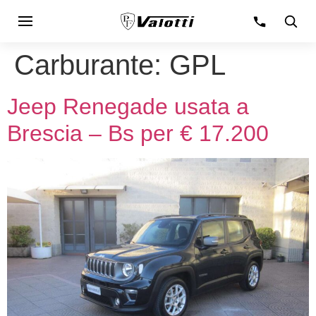
Carburante:
GPL
Jeep Renegade usata a
Brescia – Bs per € 17.200