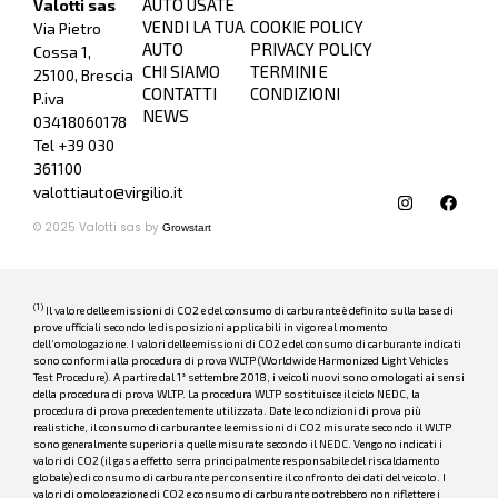
AUTO USATE
Valotti sas
VENDI LA TUA
COOKIE POLICY
Via Pietro
AUTO
PRIVACY POLICY
Cossa 1,
CHI SIAMO
TERMINI E
25100, Brescia
CONTATTI
CONDIZIONI
P.iva
NEWS
03418060178
Tel +39
030
361100
valottiauto@virgilio.it
© 2025 Valotti sas by
Growstart
(1)
Il valore delle emissioni di CO2 e del consumo di carburante è definito sulla base di
prove ufficiali secondo le disposizioni applicabili in vigore al momento
dell’omologazione. I valori delle emissioni di CO2 e del consumo di carburante indicati
sono conformi alla procedura di prova WLTP (Worldwide Harmonized Light Vehicles
Test Procedure). A partire dal 1° settembre 2018, i veicoli nuovi sono omologati ai sensi
della procedura di prova WLTP. La procedura WLTP sostituisce il ciclo NEDC, la
procedura di prova precedentemente utilizzata. Date le condizioni di prova più
realistiche, il consumo di carburante e le emissioni di CO2 misurate secondo il WLTP
sono generalmente superiori a quelle misurate secondo il NEDC. Vengono indicati i
valori di CO2 (il gas a effetto serra principalmente responsabile del riscaldamento
globale) e di consumo di carburante per consentire il confronto dei dati del veicolo. I
valori di omologazione di CO2 e consumo di carburante potrebbero non riflettere i