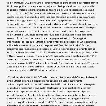
valori effettivi di CO2 e consumo di carburante, che dipendono da molti fattori legati (a
titolo esemplificativo ma non esaustivo) allo stile di guida, al percorso scelto, alle
condizioni meteorologiche e stradali e alle condizioni, uso e dotazione del veicolo. I
valori riportati di CO2 e consumo di carburante si riferiscono alla versione base del
veicolo e possono variare durante la fase di configurazione successiva a seconda del
tipo di equipaggiamento e / o delle dimensioni degli pneumatici che verranno
selezionati. I valori di CO2 e il consumo di carburante del veicolo configurato non sono
definitivi e possono variare a seguito di cambiamenti nel ciclo produttivo; valori più
aggiornati saranno disponibili presso il concessionario prescelto. In ogni caso, i
valori ufficiali di CO2 e il consumo di carburante del veicolo acquistato dal cliente
verranno forniti con i documenti che accompagnano il veicolo. Per maggiori
informazioni sui consumi ufficiali di carburante e sulle emissioni di CO₂ specifiche e
ufficiali delle nuove autovetture, si prega anche di fare riferimento alla “Guida al
risparmio di carburante e alle emissioni di C02”, disponibile gratuitamente presso
tutti i punti vendita del veicolo e sul sito web del Ministero dello Sviluppo Economico
(https://www.mise.gov.it/index.php/it/energia/efficienza-energetica?id=2034948-
guida-al-risparmio-di-carburanti-e-alle-emissioni-di-c02-edizione-2016). Se il
motore è omologato WLTP, ai fini della verifica dell’eventuale applicazione dell’Ecotassa
/ Ecobonus vi invitiamo a verificare il valore NEDC “Emissioni di CO 2” e la “Tabella
consumi ed emissioni NEDC” riportati nel sito.
(2)
Il valore delle emissioni di CO2 e del consumo di carburante è definito sulla base di
prove ufficiali secondo le disposizioni applicabili in vigore al momento
dell’omologazione. A partire dal 1° settembre 2018, i veicoli nuovi sono omologati ai
sensi della procedura di prova WLTP (Worldwide Harmonized Light Vehicles Test
Procedure). La procedura WLTP sostituisce il ciclo NEDC, la procedura di prova
precedentemente utilizzata. Date le condizioni di prova più realistiche, il consumo di
carburante e le emissioni di CO2 misurate secondo il WLTP sono generalmente
superiori a quelle misurate secondo il NEDC. Nel caso di veicoli omologati secondo la
normativa WLTP, i valori NEDC indicati derivano dai valori WLTP. Vengono indicati i