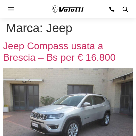
Marca:
Jeep
Jeep Compass usata a
Brescia – Bs per € 16.800