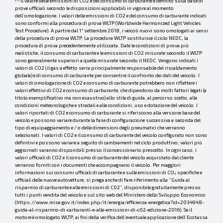
Il valore delle emissioni di CO2 e del consumo di carburante è definito sulla base di
prove ufficiali secondo le disposizioni applicabili in vigore al momento
dell’omologazione. I valori delle emissioni di CO2 e del consumo di carburante indicati
sono conformi alla procedura di prova WLTP (Worldwide Harmonized Light Vehicles
Test Procedure). A partire dal 1° settembre 2018, i veicoli nuovi sono omologati ai sensi
della procedura di prova WLTP. La procedura WLTP sostituisce il ciclo NEDC, la
procedura di prova precedentemente utilizzata. Date le condizioni di prova più
realistiche, il consumo di carburante e le emissioni di CO2 misurate secondo il WLTP
sono generalmente superiori a quelle misurate secondo il NEDC. Vengono indicati i
valori di CO2 (il gas a effetto serra principalmente responsabile del riscaldamento
globale) e di consumo di carburante per consentire il confronto dei dati del veicolo. I
valori di omologazione di CO2 e consumo di carburante potrebbero non riflettere i
valori effettivi di CO2 e consumo di carburante, che dipendono da molti fattori legati (a
titolo esemplificativo ma non esaustivo) allo stile di guida, al percorso scelto, alle
condizioni meteorologiche e stradali e alle condizioni, uso e dotazione del veicolo. I
valori riportati di CO2 e consumo di carburante si riferiscono alla versione base del
veicolo e possono variare durante la fase di configurazione successiva a seconda del
tipo di equipaggiamento e / o delle dimensioni degli pneumatici che verranno
selezionati. I valori di CO2 e il consumo di carburante del veicolo configurato non sono
definitivi e possono variare a seguito di cambiamenti nel ciclo produttivo; valori più
aggiornati saranno disponibili presso il concessionario prescelto. In ogni caso, i
valori ufficiali di CO2 e il consumo di carburante del veicolo acquistato dal cliente
verranno forniti con i documenti che accompagnano il veicolo. Per maggiori
informazioni sui consumi ufficiali di carburante e sulle emissioni di CO₂ specifiche e
ufficiali delle nuove autovetture, si prega anche di fare riferimento alla “Guida al
risparmio di carburante e alle emissioni di C02”, disponibile gratuitamente presso
tutti i punti vendita del veicolo e sul sito web del Ministero dello Sviluppo Economico
(https://www.mise.gov.it/index.php/it/energia/efficienza-energetica?id=2034948-
guida-al-risparmio-di-carburanti-e-alle-emissioni-di-c02-edizione-2016). Se il
motore è omologato WLTP, ai fini della verifica dell’eventuale applicazione dell’Ecotassa