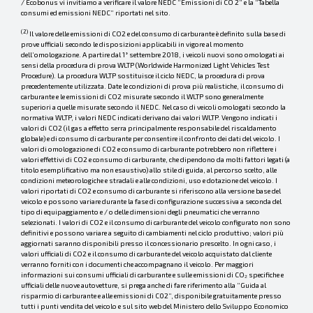
/ Ecobonus vi invitiamo a verificare il valore NEDC “Emissioni di CO 2” e la “Tabella
consumi ed emissioni NEDC” riportati nel sito.
(2)
Il valore delle emissioni di CO2 e del consumo di carburante è definito sulla base di
prove ufficiali secondo le disposizioni applicabili in vigore al momento
dell’omologazione. A partire dal 1° settembre 2018, i veicoli nuovi sono omologati ai
sensi della procedura di prova WLTP (Worldwide Harmonized Light Vehicles Test
Procedure). La procedura WLTP sostituisce il ciclo NEDC, la procedura di prova
precedentemente utilizzata. Date le condizioni di prova più realistiche, il consumo di
carburante e le emissioni di CO2 misurate secondo il WLTP sono generalmente
superiori a quelle misurate secondo il NEDC. Nel caso di veicoli omologati secondo la
normativa WLTP, i valori NEDC indicati derivano dai valori WLTP. Vengono indicati i
valori di CO2 (il gas a effetto serra principalmente responsabile del riscaldamento
globale) e di consumo di carburante per consentire il confronto dei dati del veicolo. I
valori di omologazione di CO2 e consumo di carburante potrebbero non riflettere i
valori effettivi di CO2 e consumo di carburante, che dipendono da molti fattori legati (a
titolo esemplificativo ma non esaustivo) allo stile di guida, al percorso scelto, alle
condizioni meteorologiche e stradali e alle condizioni, uso e dotazione del veicolo. I
valori riportati di CO2 e consumo di carburante si riferiscono alla versione base del
veicolo e possono variare durante la fase di configurazione successiva a seconda del
tipo di equipaggiamento e / o delle dimensioni degli pneumatici che verranno
selezionati. I valori di CO2 e il consumo di carburante del veicolo configurato non sono
definitivi e possono variare a seguito di cambiamenti nel ciclo produttivo; valori più
aggiornati saranno disponibili presso il concessionario prescelto. In ogni caso, i
valori ufficiali di CO2 e il consumo di carburante del veicolo acquistato dal cliente
verranno forniti con i documenti che accompagnano il veicolo. Per maggiori
informazioni sui consumi ufficiali di carburante e sulle emissioni di CO₂ specifiche e
ufficiali delle nuove autovetture, si prega anche di fare riferimento alla “Guida al
risparmio di carburante e alle emissioni di C02”, disponibile gratuitamente presso
tutti i punti vendita del veicolo e sul sito web del Ministero dello Sviluppo Economico