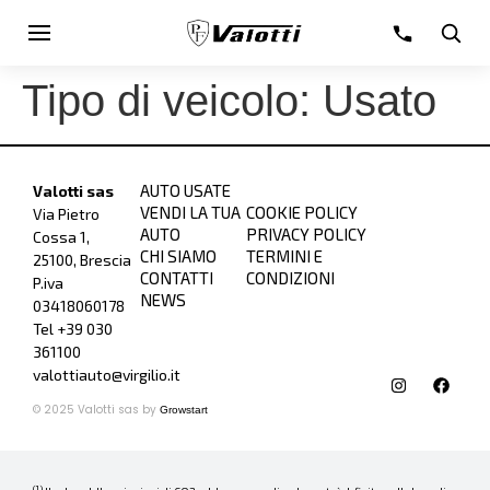
Tipo di veicolo:
Usato
AUTO USATE
Valotti sas
VENDI LA TUA
COOKIE POLICY
Via Pietro
AUTO
PRIVACY POLICY
Cossa 1,
CHI SIAMO
TERMINI E
25100, Brescia
CONTATTI
CONDIZIONI
P.iva
NEWS
03418060178
Tel +39
030
361100
valottiauto@virgilio.it
© 2025 Valotti sas by
Growstart
(1)