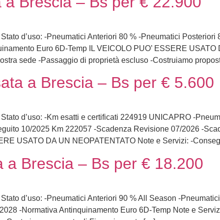
a Brescia – Bs per € 22.900
. Stato d’uso: -Pneumatici Anteriori 80 % -Pneumatici Posterior
inquinamento Euro 6D-Temp IL VEICOLO PUO’ ESSERE USATO 
nostra sede -Passaggio di proprietà escluso -Costruiamo propos
ata a Brescia – Bs per € 5.600
s. Stato d’uso: -Km esatti e certificati 224919 UNICAPRO -Pneum
Eseguito 10/2025 Km 222057 -Scadenza Revisione 07/2026 -Sca
SERE USATO DA UN NEOPATENTATO Note e Servizi: -Conseg
 a Brescia – Bs per € 18.200
s. Stato d’uso: -Pneumatici Anteriori 90 % All Season -Pneumatic
028 -Normativa Antinquinamento Euro 6D-Temp Note e Servizi: