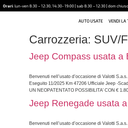
Orari
: lun-ven 8:30 – 12:30, 14:30- 19:00 | sab 8:30 – 12:30 | dom chius
AUTO USATE
VENDI LA
Carrozzeria:
SUV/Fu
Jeep Compass usata a B
Benvenuti nell’usato d’occasione di Valotti S.a.
Eseguito 11/2025 Km 47206 Ufficiale Jeep -S
UN NEOPATENTATO POSSIBILITA’ CON € 1.80
Jeep Renegade usata a 
Benvenuti nell’usato d’occasione di Valotti S.a.s