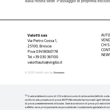
dalla nostra sede -Passaggio di proprietà esclu
AUTO
Valotti sas
VEND
Via Pietro Cossa 1,
CHI 
25100, Brescia
CONT
P.iva 03418060178
NEW
Tel +39
030 361100
valottiauto@virgilio.it
© 2025 Valotti sas by
Growstart
(1)
Il valore delle emissioni di CO2 e del consumo di carburante è definito sull
conformi alla procedura di prova WLTP (Worldwide Harmonized Light Vehicles Te
di prova precedentemente utilizzata. Date le condizioni di prova più realistic
a effetto serra principalmente responsabile del riscaldamento globale) e di con