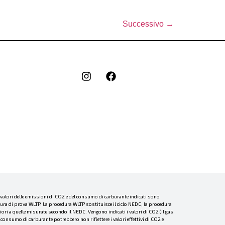
Successivo
→
I valori delle emissioni di CO2 e del consumo di carburante indicati sono
dura di prova WLTP. La procedura WLTP sostituisce il ciclo NEDC, la procedura
ri a quelle misurate secondo il NEDC. Vengono indicati i valori di CO2 (il gas
consumo di carburante potrebbero non riflettere i valori effettivi di CO2 e