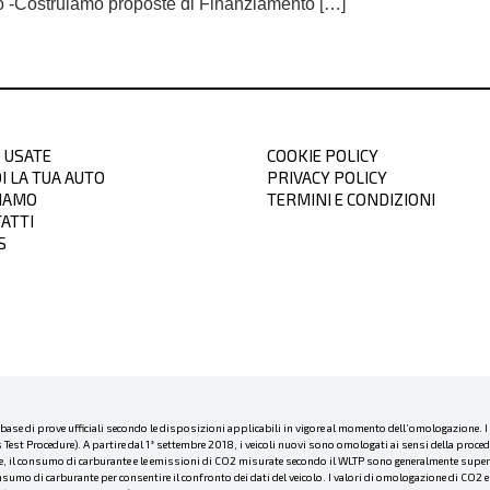
so -Costruiamo proposte di Finanziamento […]
 USATE
COOKIE POLICY
I LA TUA AUTO
PRIVACY POLICY
SIAMO
TERMINI E CONDIZIONI
ATTI
S
a base di prove ufficiali secondo le disposizioni applicabili in vigore al momento dell’omologazione. 
st Procedure). A partire dal 1° settembre 2018, i veicoli nuovi sono omologati ai sensi della proce
he, il consumo di carburante e le emissioni di CO2 misurate secondo il WLTP sono generalmente superio
sumo di carburante per consentire il confronto dei dati del veicolo. I valori di omologazione di CO2 e 