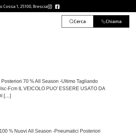
ro Cossa 1, 25100, Brescia
Cerca
Chiama
i Posteriori 70 % All Season -Ultimo Tagliando
o 6D-Isc-Fcm IL VEICOLO PUO’ ESSERE USATO DA
I […]
ri 100 % Nuovi All Season -Pneumatici Posteriori