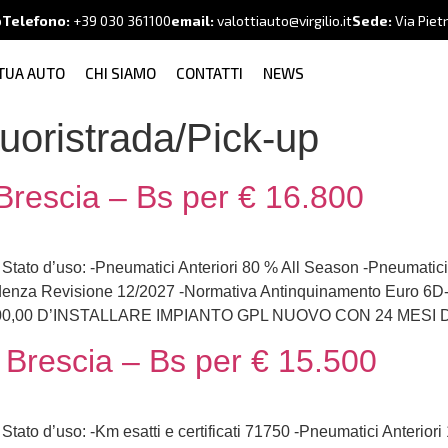
o
Telefono:
+39
030 361100
email:
valottiauto@virgilio.it
Sede:
Via Piet
 TUA AUTO
CHI SIAMO
CONTATTI
NEWS
oristrada/Pick-up
rescia – Bs per € 16.800
s. Stato d’uso: -Pneumatici Anteriori 80 % All Season -Pneumatic
cadenza Revisione 12/2027 -Normativa Antinquinamento Eur
0,00 D’INSTALLARE IMPIANTO GPL NUOVO CON 24 MESI D
Brescia – Bs per € 15.500
. Stato d’uso: -Km esatti e certificati 71750 -Pneumatici Anterio