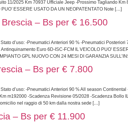
uito 11/2025 Km 70937 Ufficiale Jeep -Prossimo Tagliando Km
OLO PUO’ ESSERE USATO DA UN NEOPATENTATO Note […]
Brescia – Bs per € 16.500
s. Stato d’uso: -Pneumatici Anteriori 90 % -Pneumatici Posterio
tiva Antinquinamento Euro 6D-ISC-FCM IL VEICOLO PUO’ 
 IMPIANTO GPL NUOVO CON 24 MESI DI GARANZIA SULL’INST
escia – Bs per € 7.800
. Stato d’uso: -Pneumatici Anteriori 90 % All season Continenta
2025 Km m192000 -Scadenza Revisione 05/2028 -Scadenza Bo
cilio nel raggio di 50 km dalla nostra sede […]
ia – Bs per € 11.900