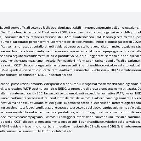
a base di prove ufficiali secondo le disposizioni applicabili in vigore al momento dell’omologazione. 
st Procedure). A partire dal 1° settembre 2018, i veicoli nuovi sono omologati ai sensi della proce
he, il consumo di carburante e le emissioni di CO2 misurate secondo il WLTP sono generalmente superio
sumo di carburante per consentire il confronto dei dati del veicolo. I valori di omologazione di CO2 e 
cativo ma non esaustivo) allo stile di guida, al percorso scelto, alle condizioni meteorologiche e strada
ariare durante la fase di configurazione successiva a seconda del tipo di equipaggiamento e / o delle 
iare a seguito di cambiamenti nel ciclo produttivo; valori più aggiornati saranno disponibili presso i
 documenti che accompagnano il veicolo. Per maggiori informazioni sui consumi ufficiali di carburante e
emissioni di C02”, disponibile gratuitamente presso tutti i punti vendita del veicolo e sul sito web d
48-guida-al-risparmio-di-carburanti-e-alle-emissioni-di-c02-edizione-2016). Se il motore è omologa
abella consumi ed emissioni NEDC” riportati nel sito.
a base di prove ufficiali secondo le disposizioni applicabili in vigore al momento dell’omologazione. A
 La procedura WLTP sostituisce il ciclo NEDC, la procedura di prova precedentemente utilizzata. Date 
e misurate secondo il NEDC. Nel caso di veicoli omologati secondo la normativa WLTP, i valori NEDC i
mo di carburante per consentire il confronto dei dati del veicolo. I valori di omologazione di CO2 e c
cativo ma non esaustivo) allo stile di guida, al percorso scelto, alle condizioni meteorologiche e strada
ariare durante la fase di configurazione successiva a seconda del tipo di equipaggiamento e / o delle 
iare a seguito di cambiamenti nel ciclo produttivo; valori più aggiornati saranno disponibili presso i
 documenti che accompagnano il veicolo. Per maggiori informazioni sui consumi ufficiali di carburante e
emissioni di C02”, disponibile gratuitamente presso tutti i punti vendita del veicolo e sul sito web d
48-guida-al-risparmio-di-carburanti-e-alle-emissioni-di-c02-edizione-2016). Se il motore è omologa
abella consumi ed emissioni NEDC” riportati nel sito.