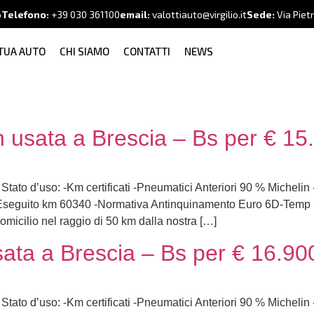
o
Telefono:
+39
030 361100
email:
valottiauto@virgilio.it
Sede:
Via Piet
 TUA AUTO
CHI SIAMO
CONTATTI
NEWS
usata a Brescia – Bs per € 15
 Stato d’uso: -Km certificati -Pneumatici Anteriori 90 % Michelin
ndo Eseguito km 60340 -Normativa Antinquinamento Euro 6D
cilio nel raggio di 50 km dalla nostra […]
ta a Brescia – Bs per € 16.90
 Stato d’uso: -Km certificati -Pneumatici Anteriori 90 % Michelin