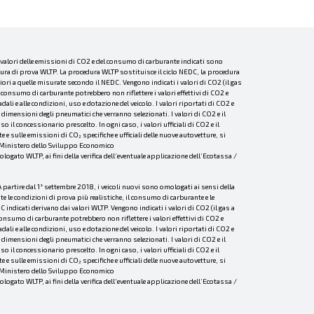
I valori delle emissioni di CO2 e del consumo di carburante indicati sono
dura di prova WLTP. La procedura WLTP sostituisce il ciclo NEDC, la procedura
ri a quelle misurate secondo il NEDC. Vengono indicati i valori di CO2 (il gas
consumo di carburante potrebbero non riflettere i valori effettivi di CO2 e
li e alle condizioni, uso e dotazione del veicolo. I valori riportati di CO2 e
dimensioni degli pneumatici che verranno selezionati. I valori di CO2 e il
l concessionario prescelto. In ogni caso, i valori ufficiali di CO2 e il
 sulle emissioni di CO₂ specifiche e ufficiali delle nuove autovetture, si
el Ministero dello Sviluppo Economico
to WLTP, ai fini della verifica dell’eventuale applicazione dell’Ecotassa /
 partire dal 1° settembre 2018, i veicoli nuovi sono omologati ai sensi della
le condizioni di prova più realistiche, il consumo di carburante e le
ndicati derivano dai valori WLTP. Vengono indicati i valori di CO2 (il gas a
onsumo di carburante potrebbero non riflettere i valori effettivi di CO2 e
li e alle condizioni, uso e dotazione del veicolo. I valori riportati di CO2 e
dimensioni degli pneumatici che verranno selezionati. I valori di CO2 e il
l concessionario prescelto. In ogni caso, i valori ufficiali di CO2 e il
 sulle emissioni di CO₂ specifiche e ufficiali delle nuove autovetture, si
el Ministero dello Sviluppo Economico
to WLTP, ai fini della verifica dell’eventuale applicazione dell’Ecotassa /