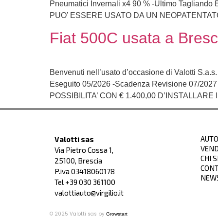
Pneumatici Invernali x4 90 % -Ultimo Taglian
PUO’ ESSERE USATO DA UN NEOPATENTATO Note 
Fiat 500C usata a Bresc
Benvenuti nell’usato d’occasione di Valotti S.a.
Eseguito 05/2026 -Scadenza Revisione 07/2
POSSIBILITA’ CON € 1.400,00 D’INSTALLAR
AUTO
Valotti sas
VEND
Via Pietro Cossa 1,
CHI 
25100, Brescia
CONT
P.iva 03418060178
NEW
Tel +39
030 361100
valottiauto@virgilio.it
© 2025 Valotti sas by
Growstart