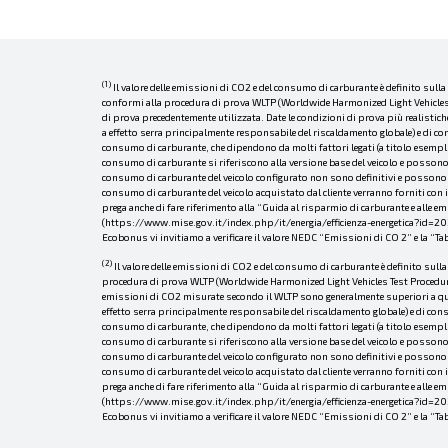
(1)
Il valore delle emissioni di CO2 e del consumo di carburante è definito sull
conformi alla procedura di prova WLTP (Worldwide Harmonized Light Vehicles Te
di prova precedentemente utilizzata. Date le condizioni di prova più realistic
a effetto serra principalmente responsabile del riscaldamento globale) e di con
consumo di carburante, che dipendono da molti fattori legati (a titolo esemplifi
consumo di carburante si riferiscono alla versione base del veicolo e possono v
consumo di carburante del veicolo configurato non sono definitivi e possono var
consumo di carburante del veicolo acquistato dal cliente verranno forniti con i
prega anche di fare riferimento alla “Guida al risparmio di carburante e alle 
(https://www.mise.gov.it/index.php/it/energia/efficienza-energetica?id=20349
Ecobonus vi invitiamo a verificare il valore NEDC “Emissioni di CO 2” e la “T
(2)
Il valore delle emissioni di CO2 e del consumo di carburante è definito sull
procedura di prova WLTP (Worldwide Harmonized Light Vehicles Test Procedure).
emissioni di CO2 misurate secondo il WLTP sono generalmente superiori a quell
effetto serra principalmente responsabile del riscaldamento globale) e di consu
consumo di carburante, che dipendono da molti fattori legati (a titolo esemplifi
consumo di carburante si riferiscono alla versione base del veicolo e possono v
consumo di carburante del veicolo configurato non sono definitivi e possono var
consumo di carburante del veicolo acquistato dal cliente verranno forniti con i
prega anche di fare riferimento alla “Guida al risparmio di carburante e alle 
(https://www.mise.gov.it/index.php/it/energia/efficienza-energetica?id=20349
Ecobonus vi invitiamo a verificare il valore NEDC “Emissioni di CO 2” e la “T