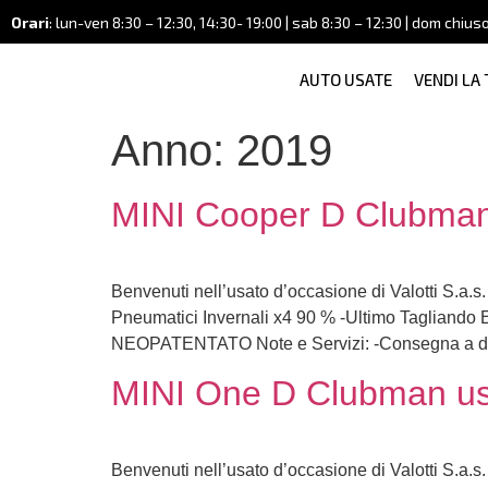
Orari
: lun-ven 8:30 – 12:30, 14:30- 19:00 | sab 8:30 – 12:30 | dom chius
AUTO USATE
VENDI LA
Anno:
2019
MINI Cooper D Clubman 
Benvenuti nell’usato d’occasione di Valotti S.a.s.
Pneumatici Invernali x4 90 % -Ultimo Taglia
NEOPATENTATO Note e Servizi: -Consegna a domi
MINI One D Clubman usa
Benvenuti nell’usato d’occasione di Valotti S.a.s.